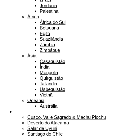
Jordânia
Palestina
África
África do Sul
Botsuana
Egito
Suazilândia
Zâmbia
Zimbábue
Ásia
Casaquistão
Índia
Mongólia
Quirguistão
Tailândia
Usbequistão
Vietnã
Oceania
Austrália
Destinos Fui Gostei Trips
Cusco, Valle Sagrado & Machu Picchu
Deserto do Atacama
Salar de Uyuni
Santiago do Chile