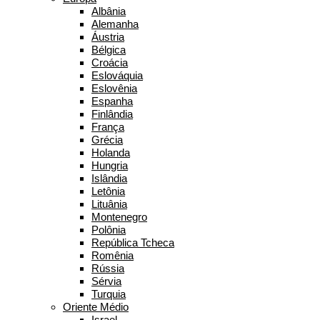
Albânia
Alemanha
Áustria
Bélgica
Croácia
Eslováquia
Eslovênia
Espanha
Finlândia
França
Grécia
Holanda
Hungria
Islândia
Letônia
Lituânia
Montenegro
Polônia
República Tcheca
Romênia
Rússia
Sérvia
Turquia
Oriente Médio
Israel