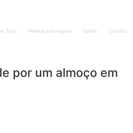
ei Trips
Planeje sua viagem
Sobre
Contato
ale por um almoço em