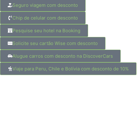
Seguro viagem com desconto
Chip de celular com desconto
Pesquise seu hotel na Booking
Solicite seu cartão Wise com desconto
Alugue carros com desconto na DiscoverCars
Viaje para Peru, Chile e Bolívia com desconto de 10%