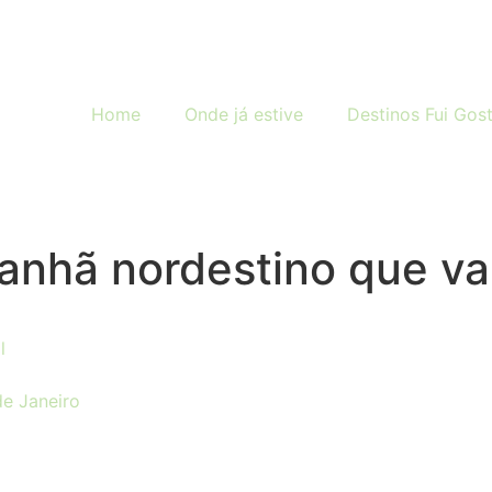
Home
Onde já estive
Destinos Fui Gost
manhã nordestino que v
l
de Janeiro