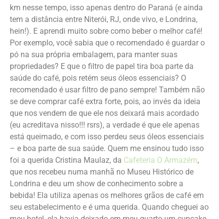
km nesse tempo, isso apenas dentro do Paraná (e ainda
tem a distância entre Niterói, RJ, onde vivo, e Londrina,
hein!). E aprendi muito sobre como beber o melhor café!
Por exemplo, você sabia que o recomendado é guardar o
pó na sua própria embalagem, para manter suas
propriedades? E que o filtro de papel tira boa parte da
saúde do café, pois retém seus óleos essenciais? O
recomendado é usar filtro de pano sempre! Também não
se deve comprar café extra forte, pois, ao invés da ideia
que nos vendem de que ele nos deixará mais acordado
(eu acreditava nisso!!! rsrs), a verdade é que ele apenas
está queimado, e com isso perdeu seus óleos essenciais
– e boa parte de sua saúde. Quem me ensinou tudo isso
foi a querida Cristina Maulaz, da
Cafeteria O Armazém
,
que nos recebeu numa manhã no Museu Histórico de
Londrina e deu um show de conhecimento sobre a
bebida! Ela utiliza apenas os melhores grãos de café em
seu estabelecimento e é uma querida. Quando cheguei ao
meu hotel, ela havia deixado em meu quarto um cupcake