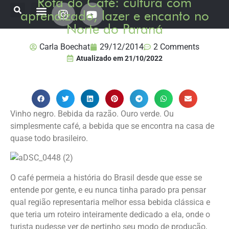
Rota do Café: cultura com
aprendizado, lazer e encanto no
Norte do Paraná
Onde já estive
Destinos Fui Gostei Trips
Planeje sua viagem
Carla Boechat
29/12/2014
2 Comments
Atualizado em
21/10/2022
Vinho negro. Bebida da razão. Ouro verde. Ou
simplesmente café, a bebida que se encontra na casa de
quase todo brasileiro.
O café permeia a história do Brasil desde que esse se
entende por gente, e eu nunca tinha parado pra pensar
qual região representaria melhor essa bebida clássica e
que teria um roteiro inteiramente dedicado a ela, onde o
turista pudesse ver de pertinho seu modo de produção,