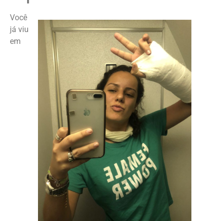
Você
já viu
em