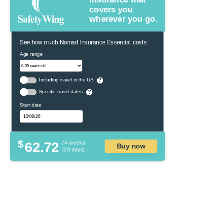
covers you
wherever you go.
See how much Nomad Insurance Essential costs:
Age range
Including travel in the US
?
Specific travel dates
?
Start date
$
62.72
/ 4 weeks
Buy now
(28 days)