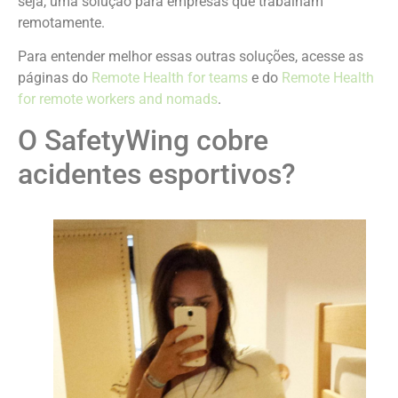
seja, uma solução para empresas que trabalham
remotamente.
Para entender melhor essas outras soluções, acesse as
páginas do
Remote Health for teams
e do
Remote Health
for remote workers and nomads
.
O SafetyWing cobre
acidentes esportivos?