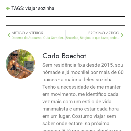
TAGS:
viajar sozinha
ARTIGO ANTERIOR
PRÓXIMO ARTIGO
Deserto do Atacama: Guia Completo para Viajar e Vivenciar
Bruxelas, Bélgica: o que fazer, onde comer, onde ficar + melhores bares
Carla Boechat
Sem residência fixa desde 2015, sou
nômade e já mochilei por mais de 60
países - a maioria deles sozinha.
Tenho a necessidade de me manter
em movimento, me identifico cada
vez mais com um estilo de vida
minimalista e amo estar cada hora
em um lugar. Costumo viajar sem
saber onde estarei na próxima
semana. E tá pra nascer alguém me