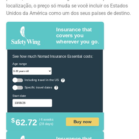
localização, o preço só muda se você incluir os Estados
Unidos da América como um dos seus países de destino.
Insurance that
covers you
wherever you go.
See how much Nomad Insurance Essential costs:
Age range
Including travel in the US
?
Specific travel dates
?
Start date
$
62.72
/ 4 weeks
Buy now
(28 days)
Insurance that