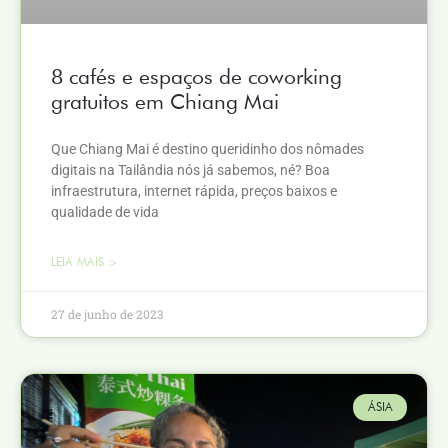
8 cafés e espaços de coworking
gratuitos em Chiang Mai
Que Chiang Mai é destino queridinho dos nômades
digitais na Tailândia nós já sabemos, né? Boa
infraestrutura, internet rápida, preços baixos e
qualidade de vida
LEIA MAIS >
27 de junho de 2023
ÁSIA