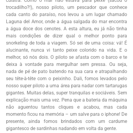
culatra. Como o mar não estava para peixe (sacou o
trocadilho?!), nosso piloto, um pescador que conhece
cada canto do paraíso, nos levou a um lugar chamado
Laguna del Amor, onde a água salgada do mar encontra
a água doce dos cenotes. A esta altura, eu já não tinha
mais condições de dizer qual o melhor ponto para
snorkeling de toda a viagem. Só sei de uma coisa: vá! É
alucinante, nunca vi tanto peixe colorido na vida. E o
melhor, só nós dois. O piloto se afasta com o barco e te
deixa à vontade para mergulhar sem pressa. Ou seja,
nada de pé de pato batendo na sua cara e atrapalhando
seu tête-à-tête com o peixinho. Dali, fomos levados pelo
nosso super piloto a uma área para nadar com tartarugas
gigantes. Muitas delas, super tranquilas e sociáveis. Sem
explicação mais uma vez. Pena que a bateria da máquina
não aguentou tantos cliques e acabou, mas cada
momento ficou na memória – um salve para o iphone! De
presente, ainda fomos brindados com um cardume
gigantesco de sardinhas nadando em volta da gente.