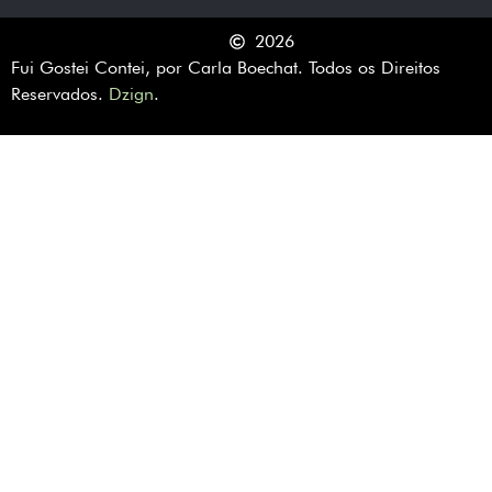
2026
Fui Gostei Contei, por Carla Boechat. Todos os Direitos
Reservados.
Dzign
.