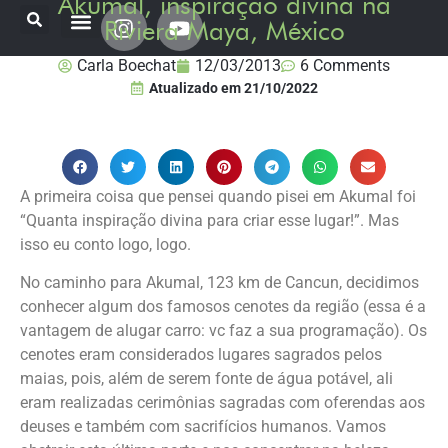
Akumal, inspiração divina na
Riviera Maya, México
Onde já estive
Destinos Fui Gostei Trips
Planeje sua viagem
Carla Boechat
12/03/2013
6 Comments
Atualizado em
21/10/2022
A primeira coisa que pensei quando pisei em Akumal foi
“Quanta inspiração divina para criar esse lugar!”. Mas
isso eu conto logo, logo.
No caminho para Akumal, 123 km de Cancun, decidimos
conhecer algum dos famosos cenotes da região (essa é a
vantagem de alugar carro: vc faz a sua programação). Os
cenotes eram considerados lugares sagrados pelos
maias, pois, além de serem fonte de água potável, ali
eram realizadas cerimônias sagradas com oferendas aos
deuses e também com sacrifícios humanos. Vamos