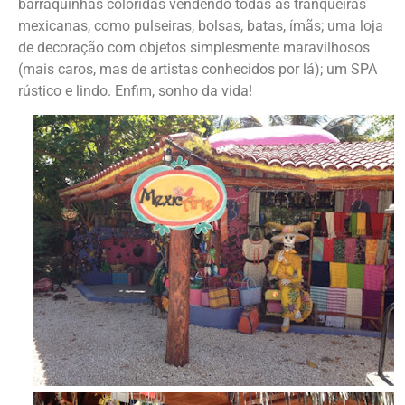
barraquinhas coloridas vendendo todas as tranqueiras
mexicanas, como pulseiras, bolsas, batas, ímãs; uma loja
de decoração com objetos simplesmente maravilhosos
(mais caros, mas de artistas conhecidos por lá); um SPA
rústico e lindo. Enfim, sonho da vida!