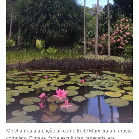
Me chamou a atenção ali como Burle Marx era um artista
completo. Pintava, fazia esculturas, tapeçaria, era