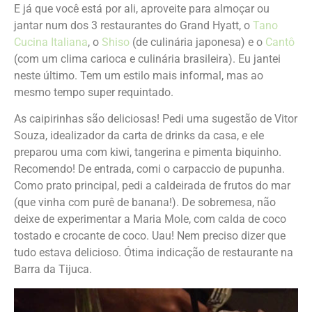
E já que você está por ali, aproveite para almoçar ou
jantar num dos 3 restaurantes do Grand Hyatt, o
Tano
Cucina Italiana
, o
Shiso
(de culinária japonesa) e o
Cantô
(com um clima carioca e culinária brasileira). Eu jantei
neste último. Tem um estilo mais informal, mas ao
mesmo tempo super requintado.
As caipirinhas são deliciosas! Pedi uma sugestão de Vitor
Souza, idealizador da carta de drinks da casa, e ele
preparou uma com kiwi, tangerina e pimenta biquinho.
Recomendo! De entrada, comi o carpaccio de pupunha.
Como prato principal, pedi a caldeirada de frutos do mar
(que vinha com purê de banana!). De sobremesa, não
deixe de experimentar a Maria Mole, com calda de coco
tostado e crocante de coco. Uau! Nem preciso dizer que
tudo estava delicioso. Ótima indicação de restaurante na
Barra da Tijuca.