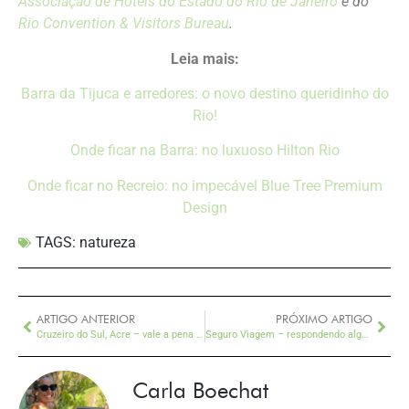
Associação de Hotéis do Estado do Rio de Janeiro
e do
Rio Convention & Visitors Bureau
.
Leia mais:
Barra da Tijuca e arredores: o novo destino queridinho do
Rio!
Onde ficar na Barra: no luxuoso Hilton Rio
Onde ficar no Recreio: no impecável Blue Tree Premium
Design
TAGS:
natureza
ARTIGO ANTERIOR
PRÓXIMO ARTIGO
Cruzeiro do Sul, Acre – vale a pena uma paradinha antes de seguir pra Serra do Divisor
Seguro Viagem – respondendo algumas dúvidas comuns entre viajantes
Carla Boechat