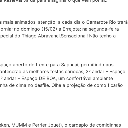
a Reserva! Já dá para imaginar o que vem por aí…
s mais animados, atenção: a cada dia o Camarote Rio trará
bórnia; no domingo (15/02) a Errejota; na segunda-feira
pecial do Thiago Abravanel.Sensacional! Não tenho a
spaço aberto de frente para Sapucaí, permitindo aos
ntecerão as melhores festas cariocas; 2º andar – Espaço
; 3º andar – Espaço DE BOA, um confortável ambiente
nha de cima no desfile. Olhe a projeção de como ficarão
neken, MUMM e Perrier Jouet), o cardápio de comidinhas