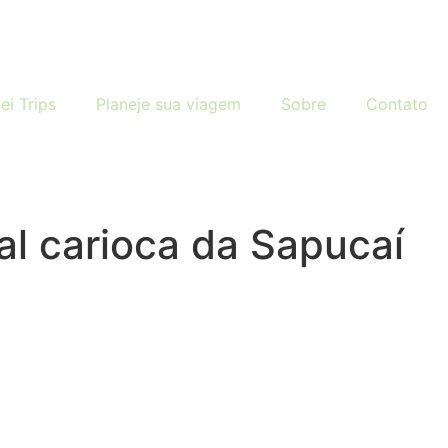
ei Trips
Planeje sua viagem
Sobre
Contato
al carioca da Sapucaí