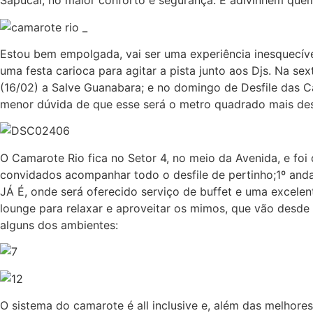
Sapucaí, no maior conforto e segurança. E adivinhem quem
Estou bem empolgada, vai ser uma experiência inesquecível
uma festa carioca para agitar a pista junto aos Djs. Na se
(16/02) a Salve Guanabara; e no domingo de Desfile das 
menor dúvida de que esse será o metro quadrado mais des
O Camarote Rio fica no Setor 4, no meio da Avenida, e foi
convidados acompanhar todo o desfile de pertinho;1º and
JÁ É, onde será oferecido serviço de buffet e uma excele
lounge para relaxar e aproveitar os mimos, que vão desde
alguns dos ambientes:
O sistema do camarote é all inclusive e, além das melhore