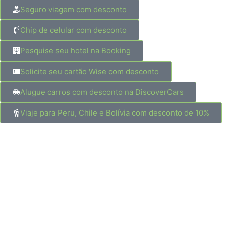
Seguro viagem com desconto
Chip de celular com desconto
Pesquise seu hotel na Booking
Solicite seu cartão Wise com desconto
Alugue carros com desconto na DiscoverCars
Viaje para Peru, Chile e Bolívia com desconto de 10%