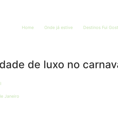
Home
Onde já estive
Destinos Fui Gost
dade de luxo no carnav
l
de Janeiro