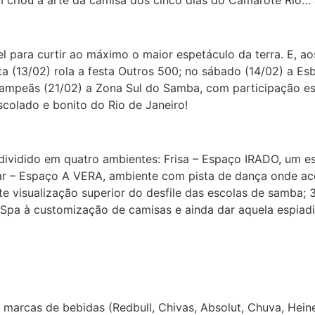
 criou a arte da camisa dos cinco dias do Camarote Rio… 
 para curtir ao máximo o maior espetáculo da terra. E, ao
xta (13/02) rola a festa Outros 500; no sábado (14/02) a Es
Campeãs (21/02) a Zona Sul do Samba, com participação es
colado e bonito do Rio de Janeiro!
 dividido em quatro ambientes: Frisa – Espaço IRADO, um e
ar – Espaço A VERA, ambiente com pista de dança onde aco
nte visualização superior do desfile das escolas de samba
 Spa à customização de camisas e ainda dar aquela espiadi
s marcas de bebidas (Redbull, Chivas, Absolut, Chuva, Hei