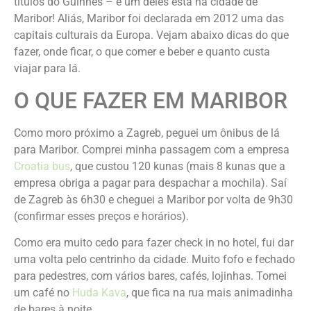
títulos do Guinnes – e um deles está na cidade de
Maribor! Aliás, Maribor foi declarada em 2012 uma das
capitais culturais da Europa. Vejam abaixo dicas do que
fazer, onde ficar, o que comer e beber e quanto custa
viajar para lá.
O QUE FAZER EM MARIBOR
Como moro próximo a Zagreb, peguei um ônibus de lá
para Maribor. Comprei minha passagem com a empresa
Croatia bus
, que custou 120 kunas (mais 8 kunas que a
empresa obriga a pagar para despachar a mochila). Saí
de Zagreb às 6h30 e cheguei a Maribor por volta de 9h30
(confirmar esses preços e horários).
Como era muito cedo para fazer check in no hotel, fui dar
uma volta pelo centrinho da cidade. Muito fofo e fechado
para pedestres, com vários bares, cafés, lojinhas. Tomei
um café no
Huda Kava
, que fica na rua mais animadinha
de bares à noite.