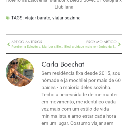
Roteiro na Eslovênia: Maribor x Bled x Bovec x Postojna x
Liubliana
TAGS:
viajar barato
,
viajar sozinha
ARTIGO ANTERIOR
PRÓXIMO ARTIGO
Roteiro na Eslovênia: Maribor x Bled x Bovec x Postojna x Liubliana
Bled, a cidade mais romântica da Eslovênia – e entre as mais da Europa
Carla Boechat
Sem residência fixa desde 2015, sou
nômade e já mochilei por mais de 60
países - a maioria deles sozinha.
Tenho a necessidade de me manter
em movimento, me identifico cada
vez mais com um estilo de vida
minimalista e amo estar cada hora
em um lugar. Costumo viajar sem