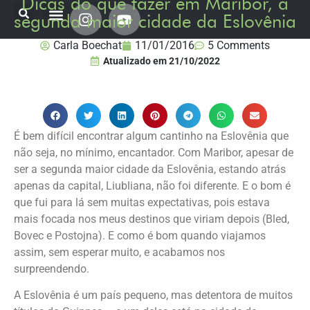
Dicas do que fazer em Maribor, a
segunda maior cidade da Eslovênia
Onde já estive
Destinos Fui Gostei Trips
Planeje sua viagem
Carla Boechat
11/01/2016
5 Comments
Atualizado em
21/10/2022
É bem difícil encontrar algum cantinho na Eslovênia que
não seja, no mínimo, encantador. Com Maribor, apesar de
ser a segunda maior cidade da Eslovênia, estando atrás
apenas da capital, Liubliana, não foi diferente. E o bom é
que fui para lá sem muitas expectativas, pois estava
mais focada nos meus destinos que viriam depois (Bled,
Bovec e Postojna). E como é bom quando viajamos
assim, sem esperar muito, e acabamos nos
surpreendendo.
A Eslovênia é um país pequeno, mas detentora de muitos