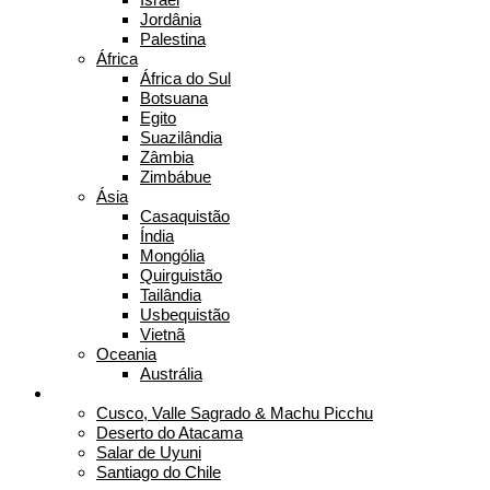
Jordânia
Palestina
África
África do Sul
Botsuana
Egito
Suazilândia
Zâmbia
Zimbábue
Ásia
Casaquistão
Índia
Mongólia
Quirguistão
Tailândia
Usbequistão
Vietnã
Oceania
Austrália
Destinos Fui Gostei Trips
Cusco, Valle Sagrado & Machu Picchu
Deserto do Atacama
Salar de Uyuni
Santiago do Chile