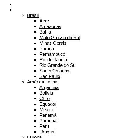
Home
Onde já estive
Brasil
Acre
Amazonas
Bahia
Mato Grosso do Sul
Minas Gerais
Paraná
Pernambuco
Rio de Janeiro
Rio Grande do Sul
Santa Catarina
São Paulo
América Latina
Argentina
Bolívia
Chile
Equador
México
Panamá
Paraguai
Peru
Uruguai
Europa