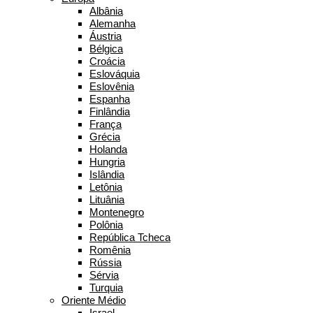
Albânia
Alemanha
Áustria
Bélgica
Croácia
Eslováquia
Eslovênia
Espanha
Finlândia
França
Grécia
Holanda
Hungria
Islândia
Letônia
Lituânia
Montenegro
Polônia
República Tcheca
Romênia
Rússia
Sérvia
Turquia
Oriente Médio
Israel