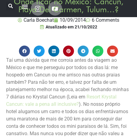
Onde ficar no México: Cancun,
Playa Del Carmen, Tulum…?
Onde já estive
Destinos Fui Gostei Trips
Planeje sua viagem
Carla Boechat
10/09/2014
6 Comments
Atualizado em
21/10/2022
Taí uma dúvida que me corroía antes da viagem ao
México e que me perseguiu por todos os dias lá: me
hospedo em Cancun ou me arrisco nas outras praias
também? Para não ter erro, e talvez por falta de um
planejamento melhor na época, acabei fechando minhas
7 diárias no Krystal Cancun (Leia em
Resort Krystal
Cancun: vale a pena all inclusive?
). No nosso próprio
hotel alugamos um carro e todos os dias enfrentávamos
uma maratona de mais de 200 km para conseguir dar
conta de conhecer todos os mini paraísos de lá. Sim, foi
cansativo. Mas nunca vou poder dizer que não valeu a