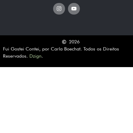
2026
Fui Gostei Contei, por Carla Boechat. Todos os Direitos
Reservados.
Dzign
.