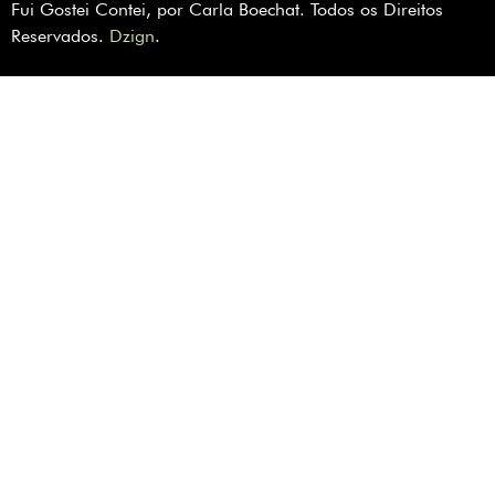
Fui Gostei Contei, por Carla Boechat. Todos os Direitos
Reservados.
Dzign
.