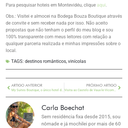
Para pesquisar hoteis em Montevidéu, clique
aqui
.
Obs.: Visitei e almocei na Bodega Bouza Boutique através
de convite e sem receber nada por isso. Não aceito
propostas que não tenham o perfil do meu blog e sou
100% transparente com meus leitores com relação a
qualquer parceria realizada e minhas impressões sobre o
local.
TAGS:
destinos românticos
,
vinícolas
ARTIGO ANTERIOR
PRÓXIMO ARTIGO
My Suites Boutique, o único hotel de vinho do Uruguai
Visita ao Castelo de Vaux-le-Vicomte, a uma horinha de Paris
Carla Boechat
Sem residência fixa desde 2015, sou
nômade e já mochilei por mais de 60