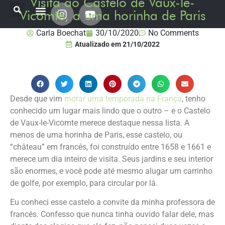
Visita ao Castelo de Vaux-le-
Vicomte, a uma horinha de Paris
Onde já estive
Destinos Fui Gostei Trips
Planeje sua viagem
Carla Boechat
30/10/2020
No Comments
Atualizado em
21/10/2022
Desde que vim
morar uma temporada na França
, tenho
conhecido um lugar mais lindo que o outro – e o Castelo
de Vaux-le-Vicomte merece destaque nessa lista. A
menos de uma horinha de Paris, esse castelo, ou
“château” em francês, foi construído entre 1658 e 1661 e
merece um dia inteiro de visita. Seus jardins e seu interior
são enormes, e você pode até mesmo alugar um carrinho
de golfe, por exemplo, para circular por lá.
Eu conheci esse castelo a convite da minha professora de
francês. Confesso que nunca tinha ouvido falar dele, mas