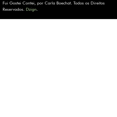
Fui Gostei Contei, por Carla Boechat. Todos os Direitos
Reservados.
Dzign
.