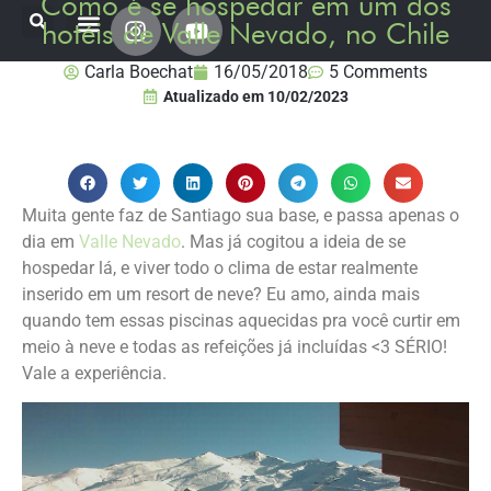
Como é se hospedar em um dos
hotéis de Valle Nevado, no Chile
Onde já estive
Destinos Fui Gostei Trips
Planeje sua viagem
Carla Boechat
16/05/2018
5 Comments
Atualizado em
10/02/2023
Muita gente faz de Santiago sua base, e passa apenas o
dia em
Valle Nevado
. Mas já cogitou a ideia de se
hospedar lá, e viver todo o clima de estar realmente
inserido em um resort de neve? Eu amo, ainda mais
quando tem essas piscinas aquecidas pra você curtir em
meio à neve e todas as refeições já incluídas <3 SÉRIO!
Vale a experiência.