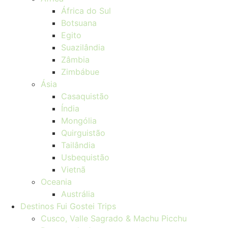
África do Sul
Botsuana
Egito
Suazilândia
Zâmbia
Zimbábue
Ásia
Casaquistão
Índia
Mongólia
Quirguistão
Tailândia
Usbequistão
Vietnã
Oceania
Austrália
Destinos Fui Gostei Trips
Cusco, Valle Sagrado & Machu Picchu