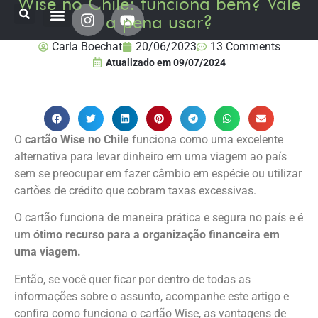
Wise no Chile: funciona bem? Vale
a pena usar?
Onde já estive
Destinos Fui Gostei Trips
Planeje sua viagem
Carla Boechat
20/06/2023
13 Comments
Atualizado em
09/07/2024
O
cartão Wise no Chile
funciona como uma excelente
alternativa para levar dinheiro em uma viagem ao país
sem se preocupar em fazer câmbio em espécie ou utilizar
cartões de crédito que cobram taxas excessivas.
O cartão funciona de maneira prática e segura no país e é
um
ótimo recurso para a organização financeira em
uma viagem.
Então, se você quer ficar por dentro de todas as
informações sobre o assunto, acompanhe este artigo e
confira como funciona o cartão Wise, as vantagens de