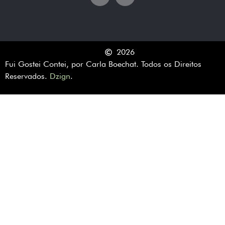
2026
Fui Gostei Contei, por Carla Boechat. Todos os Direitos
Reservados.
Dzign
.