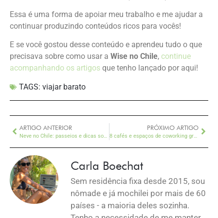
Essa é uma forma de apoiar meu trabalho e me ajudar a
continuar produzindo conteúdos ricos para vocês!
E se você gostou desse conteúdo e aprendeu tudo o que
precisava sobre como usar a
Wise no Chile
,
continue
acompanhando os artigos
que tenho lançado por aqui!
TAGS:
viajar barato
ARTIGO ANTERIOR
PRÓXIMO ARTIGO
Neve no Chile: passeios e dicas sobre a temporada
8 cafés e espaços de coworking gratuitos em Chiang Mai
Carla Boechat
Sem residência fixa desde 2015, sou
nômade e já mochilei por mais de 60
países - a maioria deles sozinha.
Tenho a necessidade de me manter