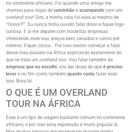
no continente africano. Foi quando uma amiga me
chamou para viajar de
caminhão
e
acampando
com um
overland tour
! Sim, a minha cara foi essa aí mesmo de
“Ooooi?!”. Eu nunca tinha ouvido falar disso e fiquei logo
curiosa. E aí me deparei com trocentas empresas
oferecendo esse tour, preços bem variados e vários pré
roteiros. Fiquei zonza… Por isso resolvi começar a falar
desse meu passeio na África explicando exatamente do
que se trata um
overland tour.
Vou falar também da
empresa que eu escolhi
, vou dar dicas do que
é preciso
levar
e no fim conto também
quanto custa
fazer esse
tour. Bora lá!
O QUE É UM OVERLAND
TOUR NA ÁFRICA
Esse é um tipo de viagem bastante comum no continente
africano, e por isso essa expressão é muito popular lá.
Mas muitas pessoas me escreveram durante minha