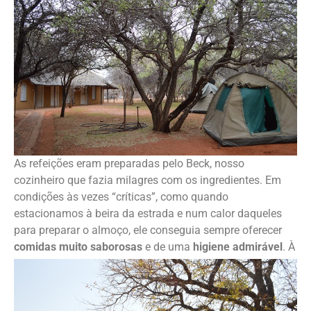
As refeições eram preparadas pelo Beck, nosso
cozinheiro que fazia milagres com os ingredientes. Em
condições às vezes “críticas”, como quando
estacionamos à beira da estrada e num calor daqueles
para preparar o almoço, ele conseguia sempre oferecer
comidas muito saborosas
e de uma
higiene admirável
.
À