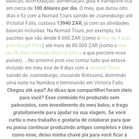
básicas, acomodação, alimentação, guia e transporte fica
em cerca de
100 dólares por dia
. O meu, que durou oito
dias e fiz com a Nomad Tours saindo de Joanesburgo até
Victorial Falls, custava
13940 ZAR
, já com as atividades
básicas incluídas. Na Nomad Tours, por exemplo, há
pacotes que vão desde 8.600 ZAR (como o
tour de 4 dias
pelo Kruger Park
) até mais de 80.000 ZAR (como o
tour
de 58 dias chamado Best of Africa
e que percorre nove
países). …No próximo post vou contar tudo que estava
incluído em meu tour de 8 dias com a
Nomad Tours
saindo de Joanesburgo, cruzando Botsuana, dormindo
uma noite na Namíbia e terminando em Victoria Falls.
Chegou até aqui? As dicas que compartilhei foram úteis
para você? Esse conteúdo foi produzido sem
patrocínios, com investimento do meu bolso, e trago
gratuitamente para ajudar na sua viagem. Se você
curtiu o meu trabalho e gostaria de colaborar para que
eu possa continuar produzindo artigos completos e úteis
como esse, deixo minha chave pix para você ficar à