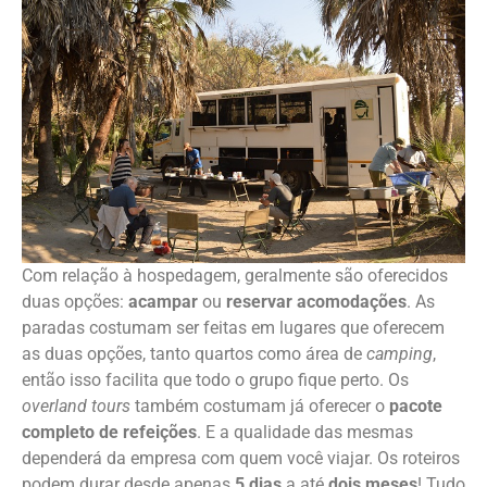
Com relação à hospedagem, geralmente são oferecidos
duas opções:
acampar
ou
reservar acomodações
. As
paradas costumam ser feitas em lugares que oferecem
as duas opções, tanto quartos como área de
camping
,
então isso facilita que todo o grupo fique perto. Os
overland tours
também costumam já oferecer o
pacote
completo de refeições
. E a qualidade das mesmas
dependerá da empresa com quem você viajar. Os roteiros
podem durar desde apenas
5 dias
a até
dois meses
! Tudo