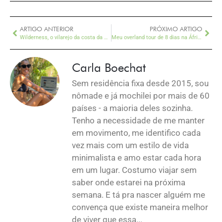
ARTIGO ANTERIOR
PRÓXIMO ARTIGO
Wilderness, o vilarejo da costa da África do Sul onde eu poderia viver para sempre
Meu overland tour de 8 dias na África – por África do Sul, Botsuana, Namíbia e Zimbábue
Carla Boechat
Sem residência fixa desde 2015, sou
nômade e já mochilei por mais de 60
países - a maioria deles sozinha.
Tenho a necessidade de me manter
em movimento, me identifico cada
vez mais com um estilo de vida
minimalista e amo estar cada hora
em um lugar. Costumo viajar sem
saber onde estarei na próxima
semana. E tá pra nascer alguém me
convença que existe maneira melhor
de viver que essa...