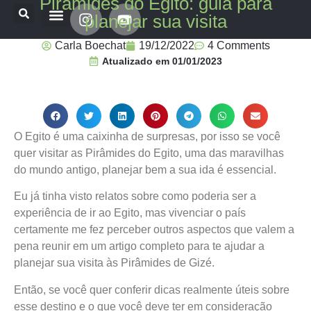
Pirâmides do Egito: guia para
planejar sua visita
Onde já estive
Destinos Fui Gostei Trips
Planeje sua viagem
Carla Boechat
19/12/2022
4 Comments
Atualizado em
01/01/2023
O Egito é uma caixinha de surpresas, por isso se você
quer visitar as Pirâmides do Egito, uma das maravilhas
do mundo antigo, planejar bem a sua ida é essencial.
Eu já tinha visto relatos sobre como poderia ser a
experiência de ir ao Egito, mas vivenciar o país
certamente me fez perceber outros aspectos que valem a
pena reunir em um artigo completo para te ajudar a
planejar sua visita às Pirâmides de Gizé.
Então, se você quer conferir dicas realmente úteis sobre
esse destino e o que você deve ter em consideração