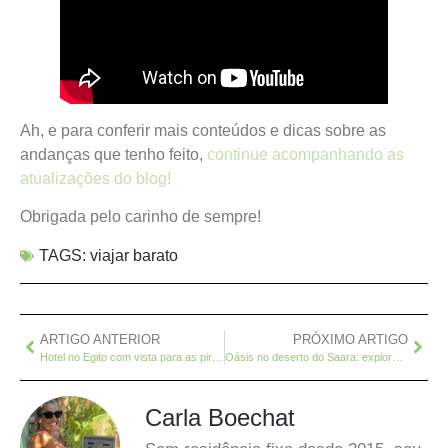
Ah, e para conferir mais conteúdos e dicas sobre as
andanças que tenho feito,
continue acompanhando as
atualizações do blog!
Obrigada pelo carinho de sempre!
TAGS:
viajar barato
ARTIGO ANTERIOR
PRÓXIMO ARTIGO
Hotel no Egito com vista para as pirâmides: 6 opções baratas
Oásis no deserto do Saara: explore Siwa, no Egito
Carla Boechat