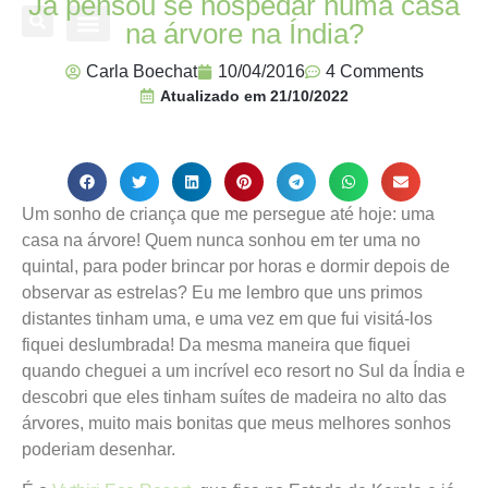
Já pensou se hospedar numa casa
na árvore na Índia?
Onde já estive
Destinos Fui Gostei Trips
Planeje sua viagem
Carla Boechat
10/04/2016
4 Comments
Atualizado em
21/10/2022
Um sonho de criança que me persegue até hoje: uma
casa na árvore! Quem nunca sonhou em ter uma no
quintal, para poder brincar por horas e dormir depois de
observar as estrelas? Eu me lembro que uns primos
distantes tinham uma, e uma vez em que fui visitá-los
fiquei deslumbrada! Da mesma maneira que fiquei
quando cheguei a um incrível eco resort no Sul da Índia e
descobri que eles tinham suítes de madeira no alto das
árvores, muito mais bonitas que meus melhores sonhos
poderiam desenhar.