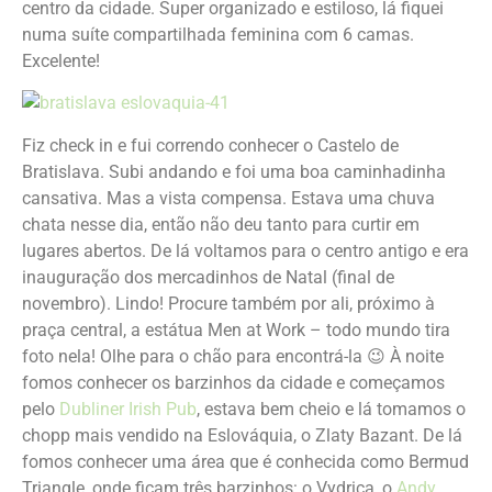
centro da cidade. Super organizado e estiloso, lá fiquei
numa suíte compartilhada feminina com 6 camas.
Excelente!
Fiz check in e fui correndo conhecer o Castelo de
Bratislava. Subi andando e foi uma boa caminhadinha
cansativa. Mas a vista compensa. Estava uma chuva
chata nesse dia, então não deu tanto para curtir em
lugares abertos. De lá voltamos para o centro antigo e era
inauguração dos mercadinhos de Natal (final de
novembro). Lindo! Procure também por ali, próximo à
praça central, a estátua Men at Work – todo mundo tira
foto nela! Olhe para o chão para encontrá-la 😉 À noite
fomos conhecer os barzinhos da cidade e começamos
pelo
Dubliner Irish Pub
, estava bem cheio e lá tomamos o
chopp mais vendido na Eslováquia, o Zlaty Bazant. De lá
fomos conhecer uma área que é conhecida como Bermud
Triangle, onde ficam três barzinhos: o Vydrica, o
Andy