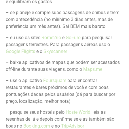
e equilibram os gastos
– se planeje e compre suas passagens de ônibus e trem
com antecedência (no mííínimo 3 dias antes, mas de
preferência um mês antes). Sai BEM mais barato
– eu uso os sites
Rome2rio
e
GoEuro
para pesquisar
passagens terrestres. Para passagens aéreas uso o
Google Flights
e o
Skyscanner
– baixe aplicativos de mapas que podem ser acessados
off-line durante suas viagens, como o
Maps.me
– use o aplicativo
Foursquare
para encontrar
restaurantes e bares próximos de você e com boas
pontuações dadas pelos usuários (dá para buscar por
preço, localização, melhor nota)
– pesquise seus hostels pelo
HostelWorld
, leia as
resenhas de lá e depois confirme se elas também são
boas no
Booking.com
e no
TripAdvisor