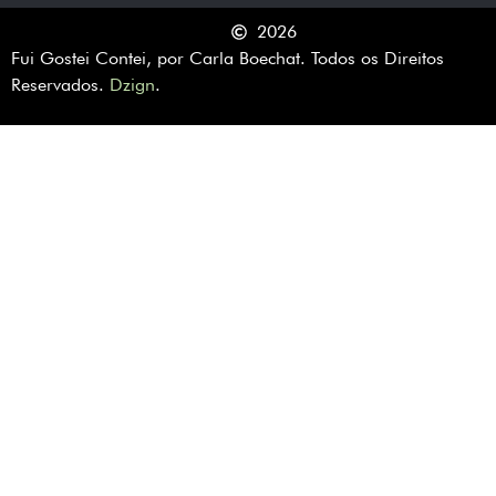
2026
Fui Gostei Contei, por Carla Boechat. Todos os Direitos
Reservados.
Dzign
.