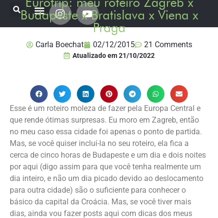
Eurotrip: meu roteiro Zagreb x
Budapeste x Bratislava x Viena x
Praga
Onde já estive
Destinos Fui Gostei Trips
Planeje sua viagem
Carla Boechat
02/12/2015
21 Comments
Atualizado em
21/10/2022
Esse é um roteiro moleza de fazer pela Europa Central e
que rende ótimas surpresas. Eu moro em Zagreb, então
no meu caso essa cidade foi apenas o ponto de partida.
Mas, se você quiser incluí-la no seu roteiro, ela fica a
cerca de cinco horas de Budapeste e um dia e dois noites
por aqui (digo assim para que você tenha realmente um
dia inteiro, e não um dia picado devido ao deslocamento
para outra cidade) são o suficiente para conhecer o
básico da capital da Croácia. Mas, se você tiver mais
dias, ainda vou fazer posts aqui com dicas dos meus