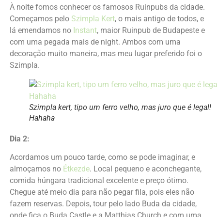
À noite fomos conhecer os famosos Ruinpubs da cidade.
Começamos pelo
Szimpla Kert
, o mais antigo de todos, e
lá emendamos no
Instant
, maior Ruinpub de Budapeste e
com uma pegada mais de night. Ambos com uma
decoração muito maneira, mas meu lugar preferido foi o
Szimpla.
Szimpla kert, tipo um ferro velho, mas juro que é legal!
Hahaha
Dia 2:
Acordamos um pouco tarde, como se pode imaginar, e
almoçamos no
Étkezde
. Local pequeno e aconchegante,
comida húngara tradicional excelente e preço ótimo.
Chegue até meio dia para não pegar fila, pois eles não
fazem reservas. Depois, tour pelo lado Buda da cidade,
onde fica o Buda Castle e a Matthias Church e com uma